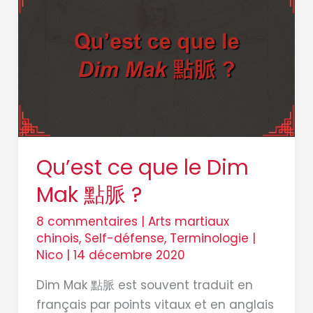
ce
que
le
Dim
Mak
點
脈
?
Qu’est ce que le Dim
Mak 點脈 ?
8 commentaires
|
Arts martiaux
chinois
,
Self-défense
,
Terminologie
|
Nico
|
14 décembre 2020
Dim Mak 點脈 est souvent traduit en
français par points vitaux et en anglais