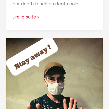
par death touch ou death point
Lire la suite »
Distanciation
sociale
:
un
paramètre
déterminant
pour
l’auto-
défense