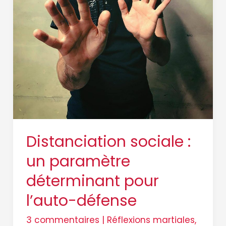
Distanciation sociale :
un paramètre
déterminant pour
l’auto-défense
3 commentaires
|
Réflexions martiales
,