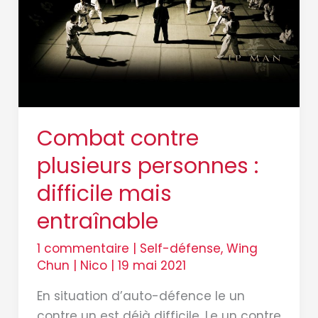
mais
entraînable
Combat contre
plusieurs personnes :
difficile mais
entraînable
1 commentaire
|
Self-défense
,
Wing
Chun
|
Nico
|
19 mai 2021
En situation d’auto-défence le un
contre un est déjà difficile. Le un contre