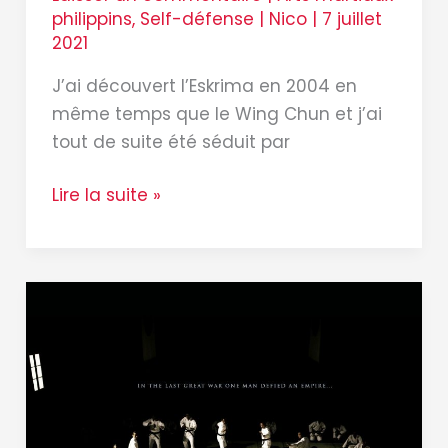
philippins
,
Self-défense
|
Nico
|
7 juillet
2021
J’ai découvert l’Eskrima en 2004 en
même temps que le Wing Chun et j’ai
tout de suite été séduit par
Lire la suite »
Combat
contre
plusieurs
personnes
:
difficile