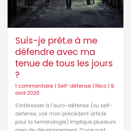
avec
ma
tenue
de
tous
Suis-je prêt.e à me
les
défendre avec ma
jours
?
tenue de tous les jours
?
1 commentaire
|
Self-défense
|
Nico
|
9
avril 2020
S’intéresser à l’auto-défense (ou self-
defense, voir mon précédent article
pour la terminologie) implique plusieurs
axes de développement. D’une part,