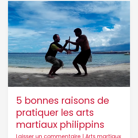
5
bonnes
raisons
de
pratiquer
les
arts
martiaux
philippins
5 bonnes raisons de
pratiquer les arts
martiaux philippins
Laisser un commentaire
|
Arts martiaux