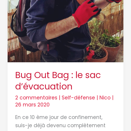
Bug Out Bag : le sac
d’évacuation
2 commentaires
|
Self-défense
|
Nico
|
26 mars 2020
En ce 10 ème jour de confinement,
suis-je déjà devenu complètement