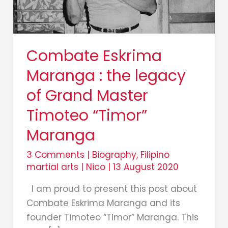
Grand
Master
Timoteo
Combate Eskrima
“Timor”
Maranga
Maranga : the legacy
of Grand Master
Timoteo “Timor”
Maranga
3 Comments
|
Biography
,
Filipino
martial arts
|
Nico
|
13 August 2020
I am proud to present this post about
Combate Eskrima Maranga and its
founder Timoteo “Timor” Maranga. This